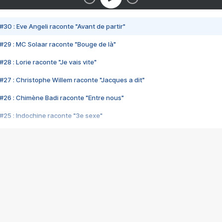
#30 : Eve Angeli raconte "Avant de partir"
#29 : MC Solaar raconte "Bouge de là"
28 : Lorie raconte "Je vais vite"
#27 : Christophe Willem raconte "Jacques a dit"
#26 : Chimène Badi raconte "Entre nous"
#25 : Indochine raconte "3e sexe"
#24 : Zaho raconte "C'est chelou"
#23 : Patrick Bruel raconte "Au café des délices"
#22 : Kyo raconte "Le chemin"
#21 : Nolwenn Leroy raconte "Cassé"
#20 : Patrick Hernandez raconte "Born to be alive"