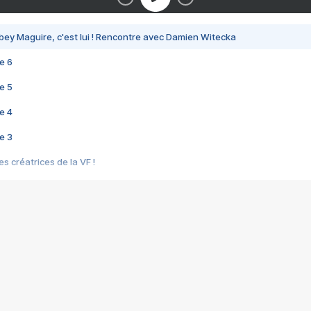
bey Maguire, c'est lui ! Rencontre avec Damien Witecka
e 6
e 5
e 4
e 3
s créatrices de la VF !
e 2
e 1
e Mektoub My Love arrive enfin ! Rencontre avec Shaïn Boumedine et Sal
i : après Toni en famille
elle réalise le bouleversant Dites lui que je l'aime