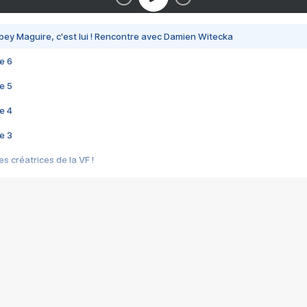
bey Maguire, c'est lui ! Rencontre avec Damien Witecka
e 6
e 5
e 4
e 3
s créatrices de la VF !
e 2
e 1
e Mektoub My Love arrive enfin ! Rencontre avec Shaïn Boumedine et Sal
i : après Toni en famille
elle réalise le bouleversant Dites lui que je l'aime