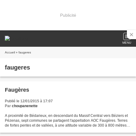
Publicité
MENU
Accueil
» faugeres
faugeres
Faugères
Publié le 12/01/2015 à 17:07
Par
choupanenette
A proximité de Bédarieux, en descendant du Massif Central vers Béziers et
Pézenas, sept communes se partagent l'appellation AOC Faugères. Terres
de fortes pentes et de vallées, à une altitude variable de 300 à 800 mètres
environ, l'aire de l'appellation...