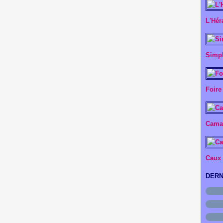
L'Hér
Simpl
Foire
Camar
Caux
DERN