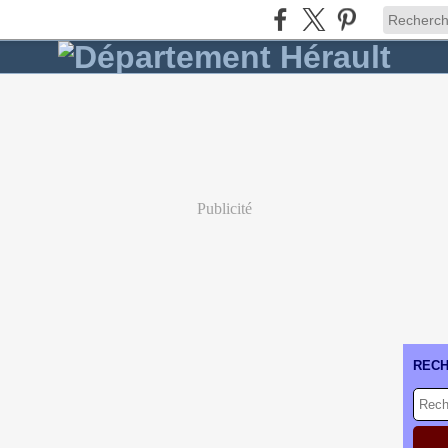
Publicité
REC
E