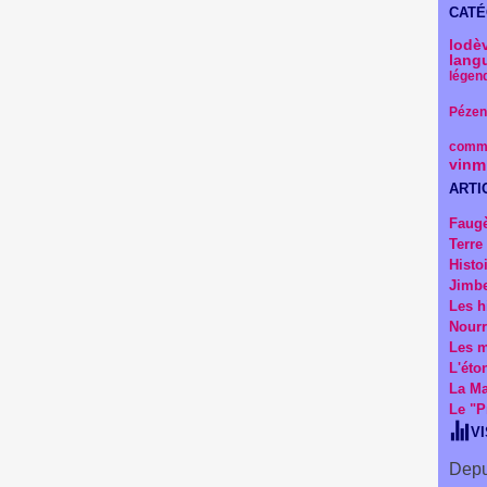
CATÉ
lodè
lang
légen
Pézen
comm
m
vin
ARTI
Faug
Terre
Histo
Jimbe
Les h
Nourr
Les m
L'éto
La Ma
Le "P
V
Depu