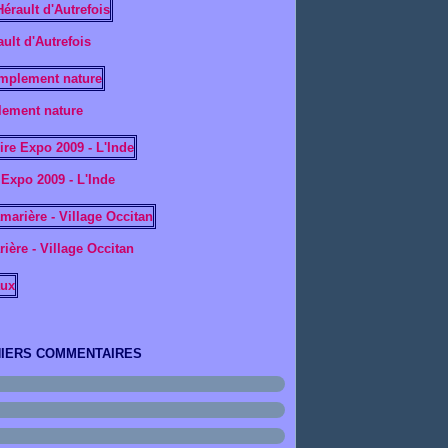
ault d'Autrefois
ement nature
 Expo 2009 - L'Inde
ière - Village Occitan
IERS COMMENTAIRES