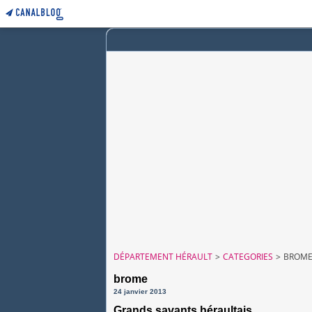
DÉPARTEMENT HÉRAULT
>
CATEGORIES
>
BROM
brome
24 janvier 2013
Grands savants héraultais