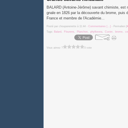
BALARD (Antoine-Jérôme) savant chimiste, est né 
gnale en 1826 par la découverte du brome, puis d
France et membre de l'Académie...
Posté par choupanenette à 11:44 -
Commentaires [
…
]
- Permalien [
Tags:
Balard
,
Flourens
,
Planchon
,
phylloxera
,
Cuvier
,
brome
,
ce
Vous aimez ?
0 vote