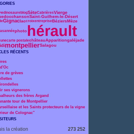
GORIES
Sète
Vierge
ve
dinosaure
blog
Cabrières
uedoc
chanson
Saint-Guilhem-le-Désert
Gignac
lac
Béziers
Mèze
de
croix
entreprise
hérault
photo
as
année
château
Apparition
galéjade
une
carte postale
montpellier
idi
Salagou
CLES RÉCENTS
ères
 d'Oc
ire de grèves
llettes
irondelles
ir ses vignerons
alheurs des frères Argand
nnante tour de Montpellier
rseillaise et les Saints protecteurs de la vigne
rieur de Colognac"
ISITEURS
is la création
273 252