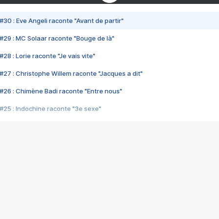
#30 : Eve Angeli raconte "Avant de partir"
#29 : MC Solaar raconte "Bouge de là"
28 : Lorie raconte "Je vais vite"
#27 : Christophe Willem raconte "Jacques a dit"
#26 : Chimène Badi raconte "Entre nous"
#25 : Indochine raconte "3e sexe"
#24 : Zaho raconte "C'est chelou"
#23 : Patrick Bruel raconte "Au café des délices"
#22 : Kyo raconte "Le chemin"
#21 : Nolwenn Leroy raconte "Cassé"
#20 : Patrick Hernandez raconte "Born to be alive"
#19 : Lorie raconte "Près de moi"