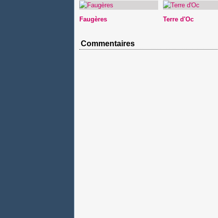
Faugères
Terre d'Oc
Commentaires