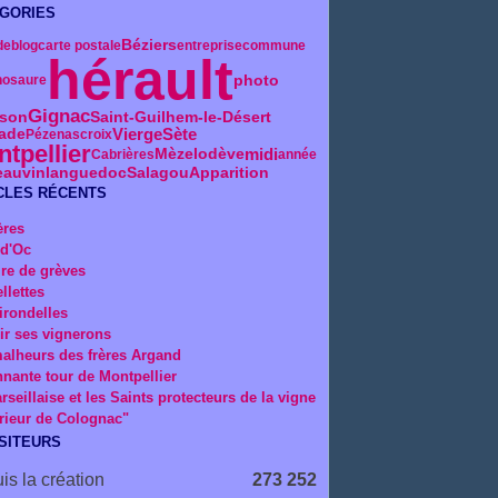
GORIES
Béziers
de
blog
carte postale
entreprise
commune
hérault
photo
nosaure
Gignac
son
Saint-Guilhem-le-Désert
Vierge
Sète
jade
Pézenas
croix
tpellier
midi
Mèze
lodève
Cabrières
année
eau
vin
languedoc
Salagou
Apparition
CLES RÉCENTS
ères
 d'Oc
ire de grèves
llettes
irondelles
ir ses vignerons
alheurs des frères Argand
nnante tour de Montpellier
rseillaise et les Saints protecteurs de la vigne
rieur de Colognac"
ISITEURS
is la création
273 252