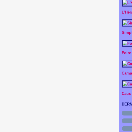
L'Hér
Simpl
Foire
Camar
Caux
DERN