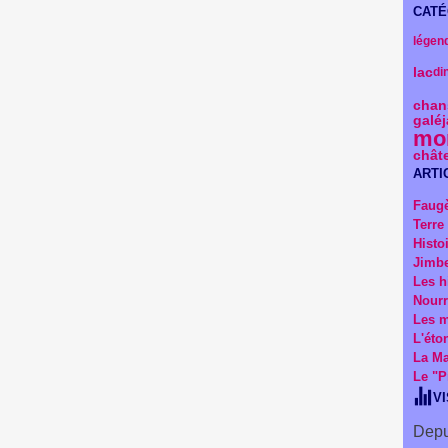
CATÉ
légen
lac
di
chan
galé
mon
chât
ARTI
Faug
Terre
Histo
Jimbe
Les h
Nourr
Les m
L'éto
La Ma
Le "P
V
Depu