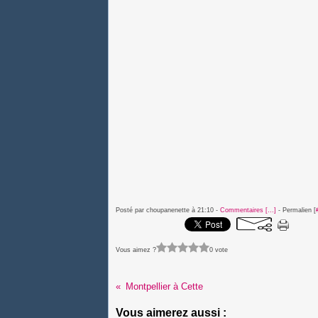
Posté par choupanenette à 21:10 -
Commentaires [
…
]
- Permalien [
Vous aimez ?
0 vote
Montpellier à Cette
Vous aimerez aussi :