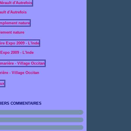
ault d'Autrefois
ement nature
 Expo 2009 - L'Inde
ière - Village Occitan
IERS COMMENTAIRES